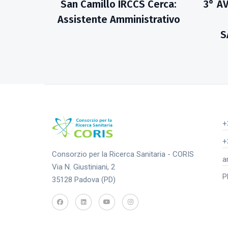
San Camillo IRCCS Cerca:
3° A
Assistente Amministrativo
S
+
+
Consorzio per la Ricerca Sanitaria - CORIS
a
Via N. Giustiniani, 2
P
35128 Padova (PD)