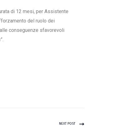
durata di 12 mesi, per Assistente
fforzamento del ruolo dei
tà alle conseguenze sfavorevoli
”.
NEXT POST