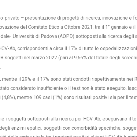
o-privato – presentazione di progetti di ricerca, innovazione e fo
rovazione del Comitato Etico a Ottobre 2021, tra il 1° gennaio e 
Ospedale- Università di Padova (AOPD) sottoposti alla ricerca degli
 HCV-Ab, corrispondenti a circa il 17% di tutte le ospedalizzazioni.
98 soggetti nel marzo 2022 (pari al 9,66% del totale degli screen
.
i, mentre il 29% e il 17% sono stati condotti rispettivamente nei 
è stato considerato insufficiente o il test non è stato eseguito, l
si (4,8%), mentre 109 casi (1%) sono risultati positivi sia per il t
che i soggetti sottoposti alla ricerca per HCV-Ab, eseguivano il t
e degli enzimi epatici, soggetti con comorbidità specifiche, sogg