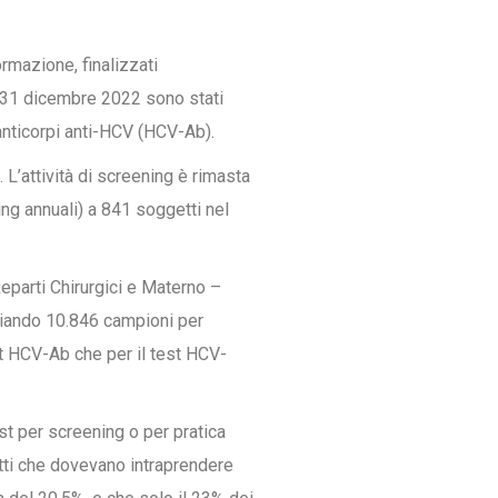
rmazione, finalizzati
il 31 dicembre 2022 sono stati
 anticorpi anti-HCV (HCV-Ab).
 L’attività di screening è rimasta
ing annuali) a 841 soggetti nel
Reparti Chirurgici e Materno –
asciando 10.846 campioni per
est HCV-Ab che per il test HCV-
est per screening o per pratica
etti che dovevano intraprendere