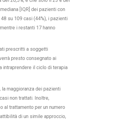
ta del 20,5%, e che solo il 23% dei
 mediana [IQR] dei pazienti con
 48 su 109 casi (44%), i pazienti
, mentre i restanti 17 hanno
i prescritti a soggetti
i verrà presto consegnato ai
intraprendere il ciclo di terapia
ca, la maggioranza dei pazienti
si non trattati. Inoltre,
sso al trattamento per un numero
attibilità di un simile approccio,