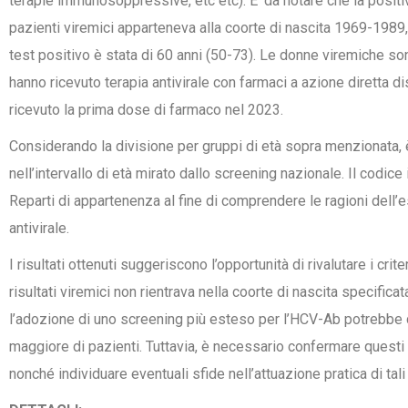
terapie immunosoppressive, etc etc). E’ da notare che la positivi
pazienti viremici apparteneva alla coorte di nascita 1969-1989
test positivo è stata di 60 anni (50-73). Le donne viremiche son
hanno ricevuto terapia antivirale con farmaci a azione diretta di
ricevuto la prima dose di farmaco nel 2023.
Considerando la divisione per gruppi di età sopra menzionata, è
nell’intervallo di età mirato dallo screening nazionale. Il codice
Reparti di appartenenza al fine di comprendere le ragioni dell’es
antivirale.
I risultati ottenuti suggeriscono l’opportunità di rivalutare i crit
risultati viremici non rientrava nella coorte di nascita specificat
l’adozione di uno screening più esteso per l’HCV-Ab potrebbe con
maggiore di pazienti. Tuttavia, è necessario confermare questi dati
nonché individuare eventuali sfide nell’attuazione pratica di tali