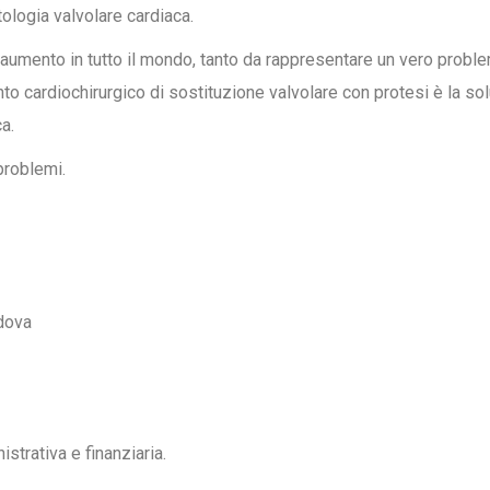
tologia valvolare cardiaca.
 aumento in tutto il mondo, tanto da rappresentare un vero probl
nto cardiochirurgico di sostituzione valvolare con protesi è la so
a.
problemi.
dova
trativa e finanziaria.