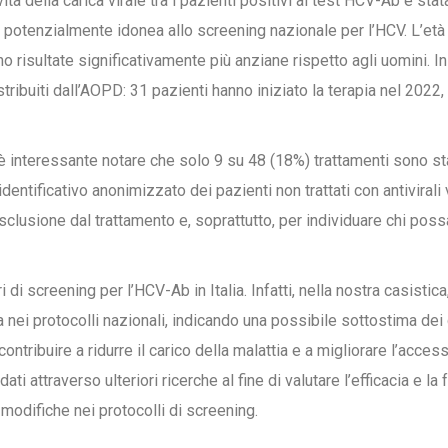
tà della carica virale tra i pazienti positivi al test HCV-Ab è sta
, potenzialmente idonea allo screening nazionale per l’HCV. L’età
o risultate significativamente più anziane rispetto agli uomini. In
stribuiti dall’AOPD: 31 pazienti hanno iniziato la terapia nel 2022
 interessante notare che solo 9 su 48 (18%) trattamenti sono stat
 identificativo anonimizzato dei pazienti non trattati con antiviral
clusione dal trattamento e, soprattutto, per individuare chi possa 
eri di screening per l’HCV-Ab in Italia. Infatti, nella nostra casisti
a nei protocolli nazionali, indicando una possibile sottostima dei ca
tribuire a ridurre il carico della malattia e a migliorare l’acce
 attraverso ulteriori ricerche al fine di valutare l’efficacia e la f
 modifiche nei protocolli di screening.