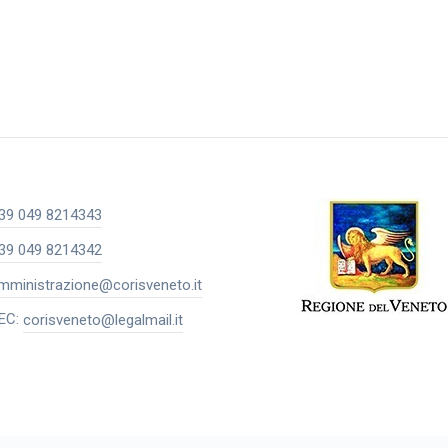
39 049 8214343
39 049 8214342
mministrazione@corisveneto.it
EC:
corisveneto@legalmail.it