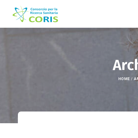
Arc
HOME
/
A